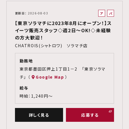
ア
パ
更新日
2026-08-03
ル
ー
【東京ソラマチに2023年8月にオープン！】ス
バ
ト
イーツ販売スタッフ◇週2日～OK!◇未経験
イ
の方大歓迎！
ト
CHATROIS(シャトロワ) ソラマチ店
勤務地
東京都墨田区押上1丁目1－2 「東京ソラマ
チ」 （
Google Map
）
給与
時給：1,240円～
詳しく見る
応募する