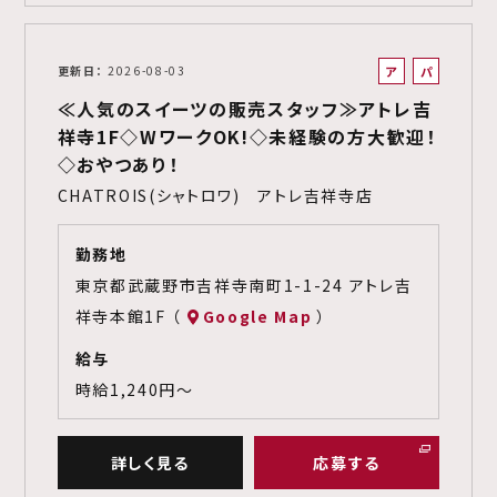
ア
パ
更新日
2026-08-03
ル
ー
≪人気のスイーツの販売スタッフ≫アトレ吉
バ
ト
祥寺1F◇WワークOK!◇未経験の方大歓迎！
イ
◇おやつあり！
ト
CHATROIS(シャトロワ) アトレ吉祥寺店
勤務地
東京都武蔵野市吉祥寺南町1-1-24 アトレ吉
祥寺本館1F （
Google Map
）
給与
時給1,240円～
詳しく見る
応募する