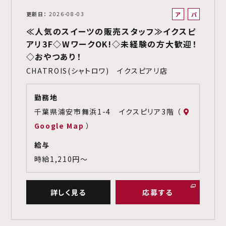
ア
パ
更新日
2026-08-03
ル
ー
≪人気のスイーツの販売スタッフ≫イクスピ
バ
ト
アリ3F◇WワークOK!◇未経験の方大歓迎！
イ
◇おやつあり！
ト
CHATROIS(シャトロワ) イクスピアリ店
勤務地
千葉県浦安市舞浜1-4 イクスピリア3階 （
Google Map
）
給与
時給1,210円～
詳しく見る
応募する