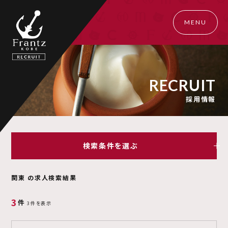
MENU
R
E
C
R
U
I
T
採
用
情
報
検索条件を選ぶ
関東 の求人検索結果
3
件
3件を表示