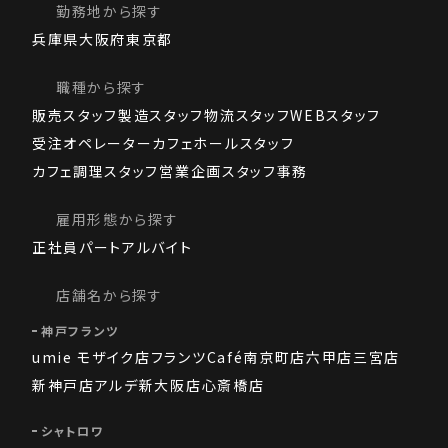
勤務地から探す
兵庫県
大阪府
東京都
職種から探す
販売スタッフ
製造スタッフ
物流スタッフ
WEBスタッフ
受注オペレーター
カフェホールスタッフ
カフェ調理スタッフ
営業
企画スタッフ
事務
雇用形態から探す
正社員
パート
アルバイト
店舗名から探す
神戸フランツ
umie モザイク店
フランツCafé
南京町店
六甲店
三宮店
新神戸店
アルデ新大阪店
心斎橋店
シャトロワ